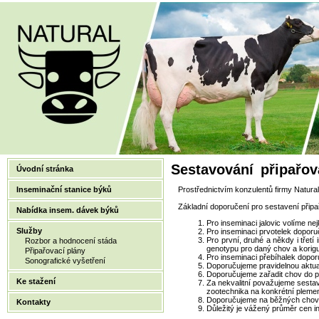
Sestavování připařov
Úvodní stránka
Inseminační stanice býků
Prostřednictvím konzulentů firmy Natural
Základní doporučení pro sestavení připa
Nabídka insem. dávek býků
Pro inseminaci jalovic volíme ne
Služby
Pro inseminaci prvotelek doporuč
Pro první, druhé a někdy i třetí
Rozbor a hodnocení stáda
genotypu pro daný chov a korigu
Připařovací plány
Pro inseminaci přebíhalek doporu
Sonografické vyšetření
Doporučujeme pravidelnou aktual
Doporučujeme zařadit chov do p
Ke stažení
Za nekvalitní považujeme sestavo
zootechnika na konkrétní plemen
Doporučujeme na běžných chovec
Kontakty
Důležitý je vážený průměr cen in