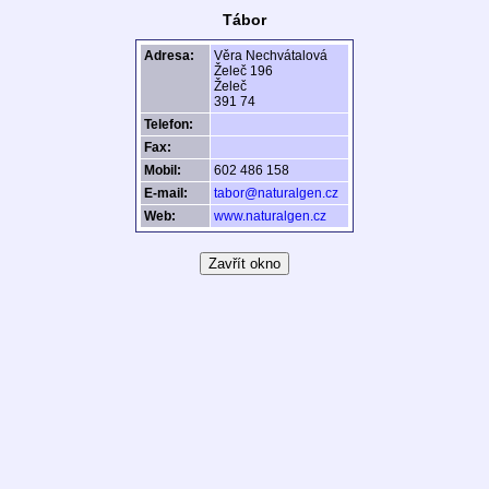
Tábor
Adresa:
Věra Nechvátalová
Želeč 196
Želeč
391 74
Telefon:
Fax:
Mobil:
602 486 158
E-mail:
tabor@naturalgen.cz
Web:
www.naturalgen.cz